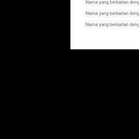
Nama yang berkaitan den
Nama yang berkaitan den
Nama yang berkaitan den
C
o
m
m
e
n
t
s