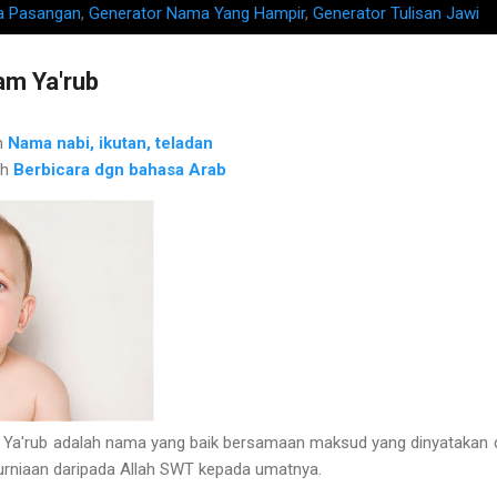
a Pasangan
,
Generator Nama Yang Hampir
,
Generator Tulisan Jawi
m Ya'rub
h
Nama nabi, ikutan, teladan
ah
Berbicara dgn bahasa Arab
rub adalah nama yang baik bersamaan maksud yang dinyatakan di 
kurniaan daripada Allah SWT kepada umatnya.