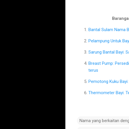
Barangan
Bantal Sulam Nama Ba
Pelampung Untuk Bayi
Sarung Bantal Bayi: 
Breast Pump: Persed
terus
Pemotong Kuku Bayi: 
Thermometer Bayi: T
Nama yang berkaitan den