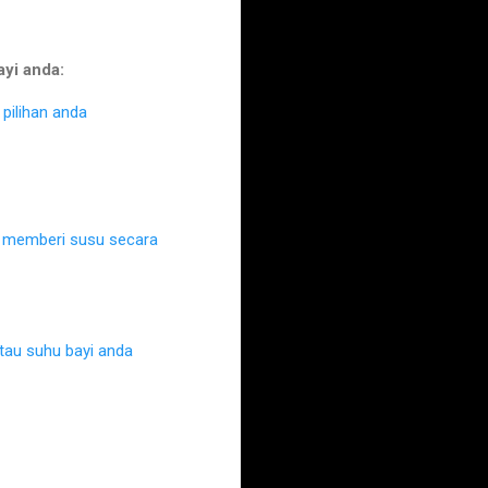
ayi anda:
pilihan anda
k memberi susu secara
au suhu bayi anda