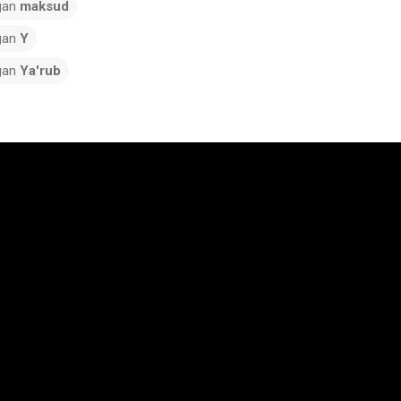
gan
maksud
gan
Y
gan
Ya'rub