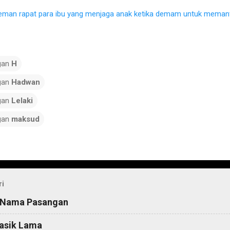
eman rapat para ibu yang menjaga anak ketika demam untuk memant
gan
H
gan
Hadwan
gan
Lelaki
gan
maksud
ri
 Nama Pasangan
asik Lama