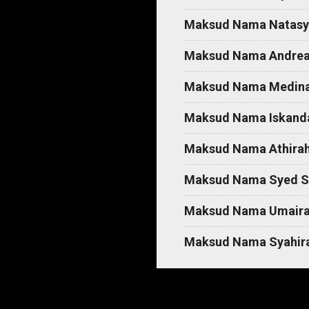
t
Maksud Nama Natasy
s
Maksud Nama Andre
Maksud Nama Medin
Maksud Nama Iskand
Maksud Nama Athira
Maksud Nama Syed S
Maksud Nama Umair
Maksud Nama Syahir