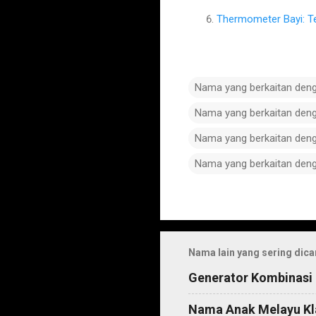
Thermometer Bayi: T
Nama yang berkaitan den
Nama yang berkaitan den
Nama yang berkaitan den
Nama yang berkaitan den
C
o
m
Nama lain yang sering dica
m
Generator Kombinasi
e
n
Nama Anak Melayu Kl