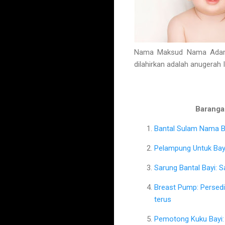
Nama Maksud Nama Adam 
dilahirkan adalah anugerah 
Barangan
Bantal Sulam Nama Ba
Pelampung Untuk Bayi
Sarung Bantal Bayi: 
Breast Pump: Persed
terus
Pemotong Kuku Bayi: 