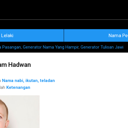
Skip to main content
na Nama Rujukan Terkini
Lelaki
Nama Pe
a Pasangan
,
Generator Nama Yang Hampir
,
Generator Tulisan Jawi
am Hadwan
h
Nama nabi, ikutan, teladan
lah
Ketenangan