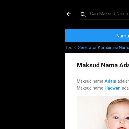
Maksud dan Mak
Nama 
Tools:
Generator Kombinasi Nam
Maksud Nama Ad
Maksud nama
Adam
adala
Maksud nama
Hadwan
ada