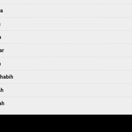
a
a
a
ar
h
habih
ah
ah