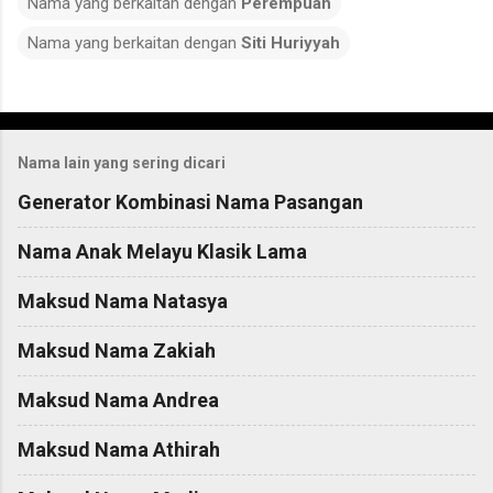
Nama yang berkaitan dengan
Perempuan
Nama yang berkaitan dengan
Siti Huriyyah
C
o
Nama lain yang sering dicari
m
m
Generator Kombinasi Nama Pasangan
e
Nama Anak Melayu Klasik Lama
n
t
Maksud Nama Natasya
s
Maksud Nama Zakiah
Maksud Nama Andrea
Maksud Nama Athirah