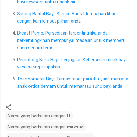
bayi newborn untuk riadah air
Sarung Bantal Bayi: Sarung Bantal tempahan khas
dengan kain lembut pilihan anda
Breast Pump: Persediaan terpenting jika anda
berkemungkinan mempunyai masalah untuk memberi
susu secara terus
Pemotong Kuku Bayi: Penjagaan Kebersihan untuk bayi
yang sering dilupakan
Thermometer Bayi: Teman rapat para ibu yang menjaga
anak ketika demam untuk memantau suhu bayi anda
Nama yang berkaitan dengan
H
Nama yang berkaitan dengan
maksud