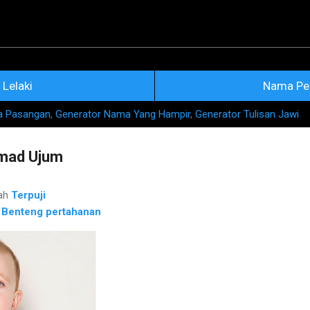
Skip to main content
na Nama Rujukan Terkini
Lelaki
Nama Pe
a Pasangan
,
Generator Nama Yang Hampir
,
Generator Tulisan Jawi
mad Ujum
ah
Terpuji
h
Benteng pertahanan