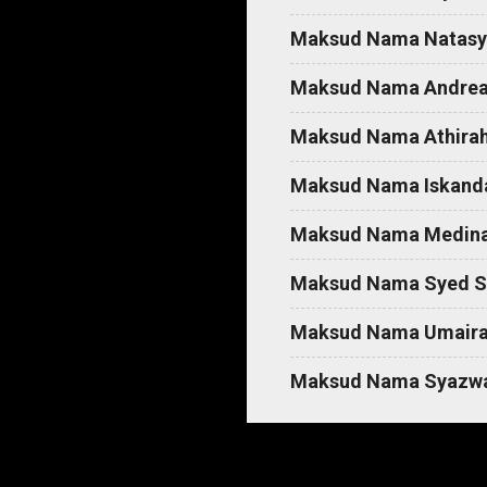
t
Maksud Nama Natasy
s
Maksud Nama Andre
Maksud Nama Athira
Maksud Nama Iskand
Maksud Nama Medin
Maksud Nama Syed S
Maksud Nama Umair
Maksud Nama Syazw