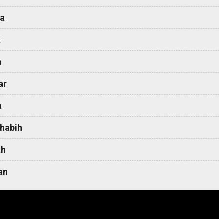
a
a
h
ar
a
habih
ah
an