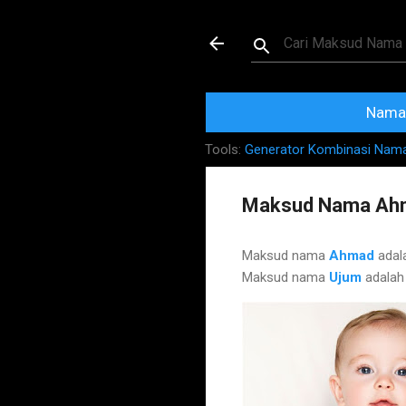
Maksud dan Mak
Nama 
Tools:
Generator Kombinasi Nam
Maksud Nama Ah
Maksud nama
Ahmad
adal
Maksud nama
Ujum
adala