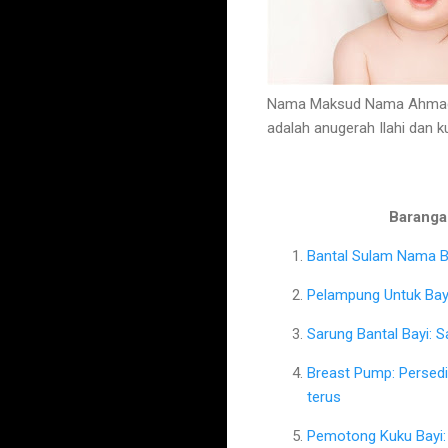
Nama Maksud Nama Ahmad Uj
adalah anugerah Ilahi dan 
Barangan
Bantal Sulam Nama Ba
Pelampung Untuk Bayi
Sarung Bantal Bayi: 
Breast Pump: Persed
terus
Pemotong Kuku Bayi: 