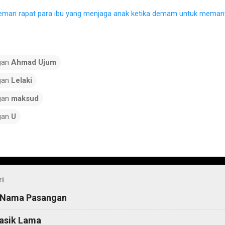
eman rapat para ibu yang menjaga anak ketika demam untuk memant
gan
Ahmad Ujum
gan
Lelaki
gan
maksud
gan
U
ri
 Nama Pasangan
asik Lama