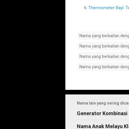
Thermometer Bayi: T
Nama yang berkaitan den
Nama yang berkaitan den
Nama yang berkaitan den
Nama yang berkaitan den
C
o
m
Nama lain yang sering dica
m
Generator Kombinasi
e
n
Nama Anak Melayu Kl