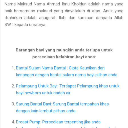
Nama Maksud Nama Ahmad Ibnu Kholdun adalah nama yang
baik bersamaan maksud yang dinyatakan di atas. Anak yang
dilahirkan adalah anugerah Ilahi dan kurniaan daripada Allah
SWT kepada umatnya.
Barangan bayi yang mungkin anda terlupa untuk
persediaan kelahiran bayi anda:
Bantal Sulam Nama Bantal : Cipta Keunikan dan
kenangan dengan bantal sulam nama bayi pilihan anda
Pelampung Untuk Bayi: Terdapat Pelampung khas untuk
bayi newborn untuk riadah air
Sarung Bantal Bayi: Sarung Bantal tempahan khas
dengan kain lembut pilihan anda
Breast Pump: Persediaan terpenting jika anda