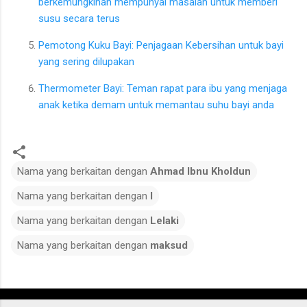
berkemungkinan mempunyai masalah untuk memberi
susu secara terus
Pemotong Kuku Bayi: Penjagaan Kebersihan untuk bayi
yang sering dilupakan
Thermometer Bayi: Teman rapat para ibu yang menjaga
anak ketika demam untuk memantau suhu bayi anda
Nama yang berkaitan dengan
Ahmad Ibnu Kholdun
Nama yang berkaitan dengan
I
Nama yang berkaitan dengan
Lelaki
Nama yang berkaitan dengan
maksud
C
o