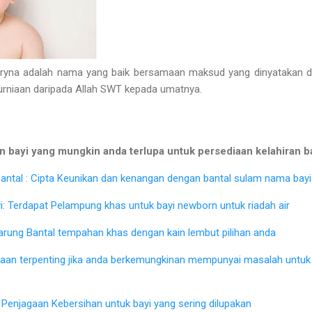
na adalah nama yang baik bersamaan maksud yang dinyatakan di a
kurniaan daripada Allah SWT kepada umatnya.
 bayi yang mungkin anda terlupa untuk persediaan kelahiran b
ntal : Cipta Keunikan dan kenangan dengan bantal sulam nama bayi 
: Terdapat Pelampung khas untuk bayi newborn untuk riadah air
Sarung Bantal tempahan khas dengan kain lembut pilihan anda
iaan terpenting jika anda berkemungkinan mempunyai masalah untu
Penjagaan Kebersihan untuk bayi yang sering dilupakan