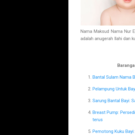
Nama Maksud Nama Nur Ery
adalah anugerah Ilahi dan 
Barangan
Bantal Sulam Nama Ba
Pelampung Untuk Bayi
Sarung Bantal Bayi: 
Breast Pump: Persed
terus
Pemotong Kuku Bayi: 