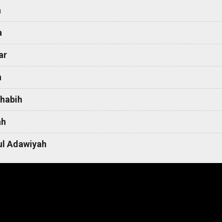
a
a
ar
h
habih
ah
l Adawiyah