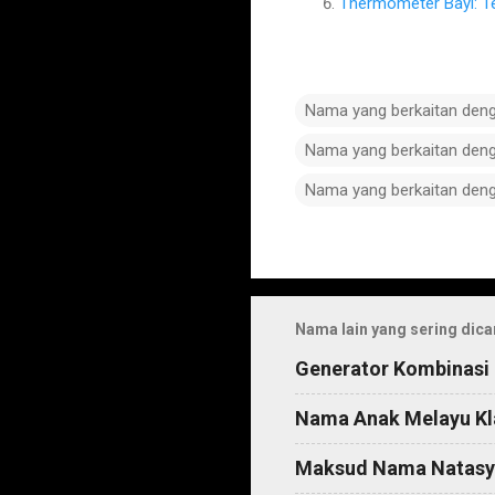
Thermometer Bayi: T
Nama yang berkaitan den
Nama yang berkaitan den
Nama yang berkaitan den
C
o
m
Nama lain yang sering dica
m
Generator Kombinasi
e
n
Nama Anak Melayu Kl
t
Maksud Nama Natasy
s