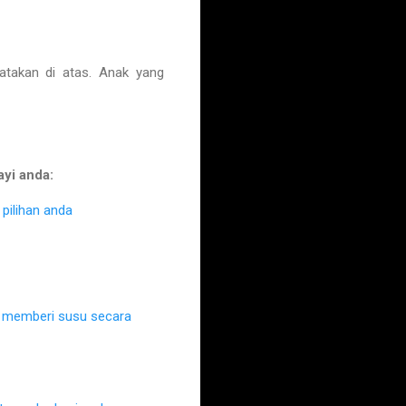
takan di atas. Anak yang
ayi anda:
pilihan anda
k memberi susu secara