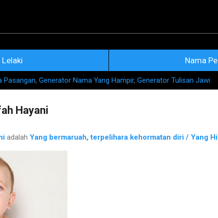
Skip to main content
na Nama Rujukan Terkini
Lelaki
Nama Pe
a Pasangan
,
Generator Nama Yang Hampir
,
Generator Tulisan Jawi
ah Hayani
ni
adalah
Yang bermaruah, terpelihara kehormatan diri / Yang H