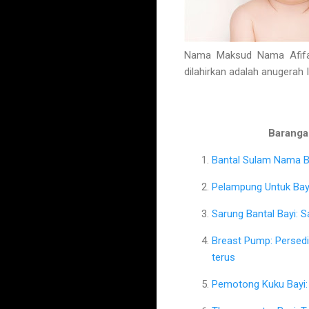
Nama Maksud Nama Afifah
dilahirkan adalah anugerah 
Barangan
Bantal Sulam Nama Ba
Pelampung Untuk Bayi
Sarung Bantal Bayi: 
Breast Pump: Persed
terus
Pemotong Kuku Bayi: 