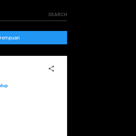
rempuan
idup