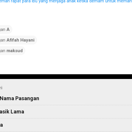
eman rapat para ibu yang menjaga anak ketika demam untuk memant
gan
A
gan
Afifah Hayani
gan
maksud
ri
 Nama Pasangan
asik Lama
a