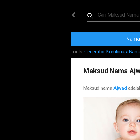
Maksud dan Mak
Nama 
Tools:
Generator Kombinasi Nam
Maksud Nama Aj
Maksud nama
Ajwad
adal