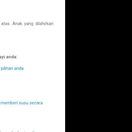
as. Anak yang dilahirkan
ayi anda:
pilihan anda
k memberi susu secara