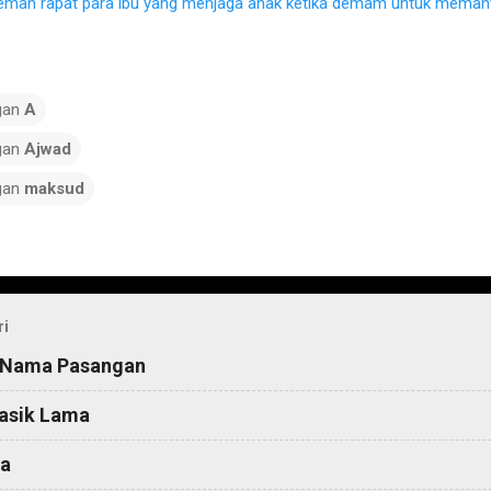
eman rapat para ibu yang menjaga anak ketika demam untuk memant
gan
A
gan
Ajwad
gan
maksud
ri
 Nama Pasangan
asik Lama
a