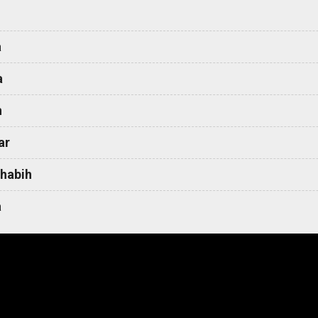
a
a
h
ar
habih
a