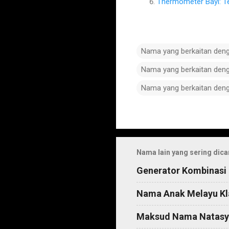
Thermometer Bayi: T
Nama yang berkaitan den
Nama yang berkaitan den
Nama yang berkaitan den
C
o
m
Nama lain yang sering dica
m
Generator Kombinasi
e
n
Nama Anak Melayu Kl
t
Maksud Nama Natasy
s