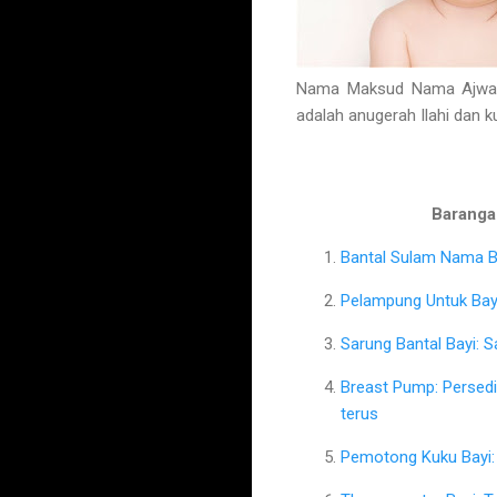
Nama Maksud Nama Ajwad 
adalah anugerah Ilahi dan 
Barangan
Bantal Sulam Nama Ba
Pelampung Untuk Bayi
Sarung Bantal Bayi: 
Breast Pump: Persed
terus
Pemotong Kuku Bayi: 