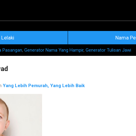
Skip to main content
na Nama Rujukan Terkini
Lelaki
Nama Pe
a Pasangan
,
Generator Nama Yang Hampir
,
Generator Tulisan Jawi
wad
ah
Yang Lebih Pemurah, Yang Lebih Baik