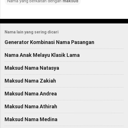
Nama yang berkaitan dengan
maksud
C
o
Nama lain yang sering dicari
m
m
Generator Kombinasi Nama Pasangan
e
Nama Anak Melayu Klasik Lama
n
t
Maksud Nama Natasya
s
Maksud Nama Zakiah
Maksud Nama Andrea
Maksud Nama Athirah
Maksud Nama Medina