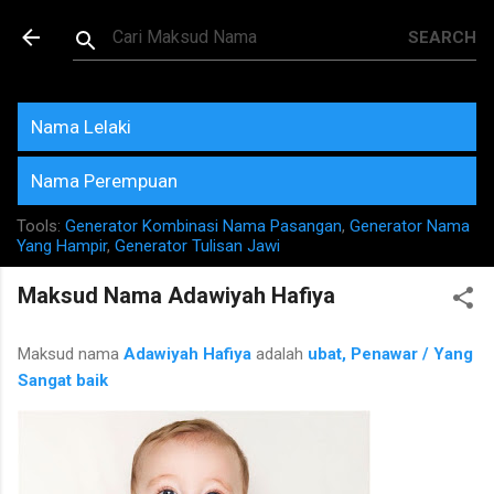
Skip to main content
Maksud dan Makna Nama
Rujukan Terkini
Nama Lelaki
Nama Perempuan
Tools:
Generator Kombinasi Nama Pasangan
,
Generator Nama
Yang Hampir
,
Generator Tulisan Jawi
Maksud Nama Adawiyah Hafiya
Maksud nama
Adawiyah Hafiya
adalah
ubat, Penawar / Yang
Sangat baik