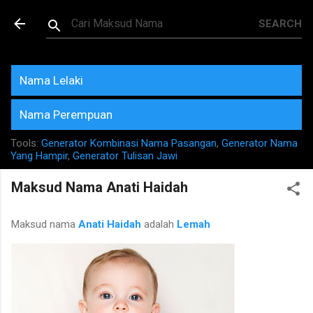
Skip to main content
Maksud dan Makna Nama
Rujukan Terkini
Nama Lelaki
Nama Perempuan
Tools:
Generator Kombinasi Nama Pasangan
,
Generator Nama
Yang Hampir
,
Generator Tulisan Jawi
Maksud Nama Anati Haidah
Maksud nama
Anati Haidah
adalah
Lemah