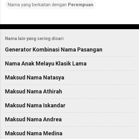
Nama yang berkaitan dengan
Perempuan
C
o
Nama lain yang sering dicari
m
m
Generator Kombinasi Nama Pasangan
e
Nama Anak Melayu Klasik Lama
n
t
Maksud Nama Natasya
s
Maksud Nama Athirah
Maksud Nama Iskandar
Maksud Nama Andrea
Maksud Nama Medina