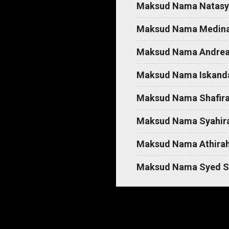
Maksud Nama Natasy
s
Maksud Nama Medin
Maksud Nama Andre
Maksud Nama Iskand
Maksud Nama Shafir
Maksud Nama Syahir
Maksud Nama Athira
Maksud Nama Syed S