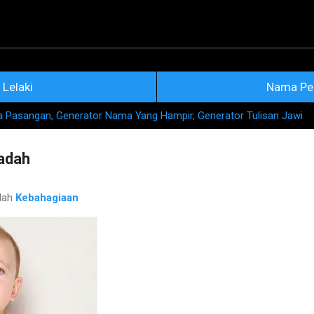
Skip to main content
na Nama Rujukan Terkini
Lelaki
Nama Pe
a Pasangan
,
Generator Nama Yang Hampir
,
Generator Tulisan Jawi
adah
lah
Kebahagiaan