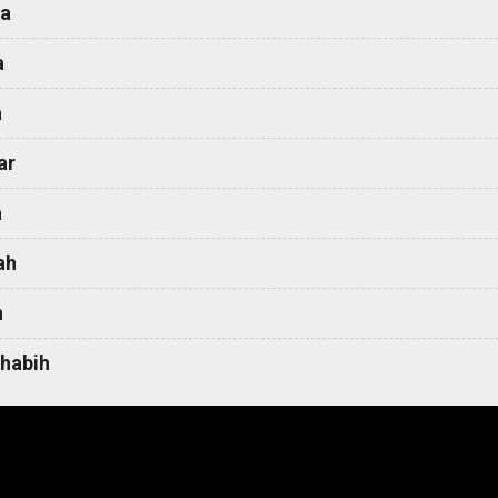
a
a
a
ar
a
ah
h
habih