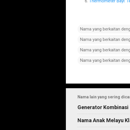
Thermometer Bayi: T
Nama yang berkaitan den
Nama yang berkaitan den
Nama yang berkaitan den
Nama yang berkaitan den
C
o
m
Nama lain yang sering dica
m
Generator Kombinasi
e
n
Nama Anak Melayu Kl
t