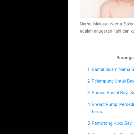
Nama Maksud Nama Sa'adah
adalah anugerah Ilahi dan 
Barangan
Bantal Sulam Nama Ba
Pelampung Untuk Bayi
Sarung Bantal Bayi: 
Breast Pump: Persed
terus
Pemotong Kuku Bayi: 