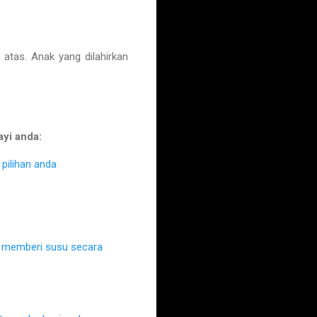
tas. Anak yang dilahirkan
ayi anda:
pilihan anda
k memberi susu secara