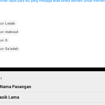
eman rapat para ibu yang menjaga anak ketika demam untuk memant
gan
Lelaki
gan
maksud
gan
S
gan
Sa'adah
ri
 Nama Pasangan
asik Lama