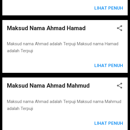
""pintar"", ""bijaksana"", atau ""ahli"". Dalam hal ini, Nabella
dapat diartikan sebagai ""perempuan yang cerdas"" atau
LIHAT PENUH
""perempuan yang bijaksana"". Kedua, Nabella dapat berasal
dari kata ""nabila"", yang berarti ""yang terpuji"" atau ""yang
Maksud Nama Ahmad Hamad
luar biasa"". Dalam konteks ini, Nabella dapat diartikan
sebagai ""perempuan yang terpuji"" atau ""perempuan yang
luar biasa"". Namun, perlu diingat bahwa arti nama dapat
Maksud nama Ahmad adalah Terpuji Maksud nama Hamad
bervariasi tergantung pada sumbernya dan konteks
adalah Terpuji
penggunaannya.
LIHAT PENUH
Maksud Nama Ahmad Mahmud
Maksud nama Ahmad adalah Terpuji Maksud nama Mahmud
adalah Terpuji
LIHAT PENUH