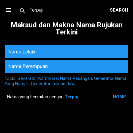
Skip to main content
Maksud dan Makna Nama Rujukan
Terkini
Nama Lelaki
Nama Perempuan
Tools:
Generator Kombinasi Nama Pasangan
,
Generator Nama
Yang Hampir
,
Generator Tulisan Jawi
Nama yang berkaitan dengan
Terpuji
HOME
P
o
s
t
s