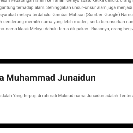
elum kedatangan Islam ke Tanah Melayu suatu ketika dahulu, orang 
gantung terhadap alam. Sehinggakan unsur-unsur alam juga menjadi
yarakat melayu terdahulu. Gambar Mahsuri (Sumber: Google) Namun p
ih cenderung memilih nama yang lebih moden, serta berunsurkan na
a-nama klasik Melayu dahulu terus dilupakan. Biasanya, orang berji
g akan meminati nama-nama klasik dahulu untuk dipilih menjadi nam
a mereka masih penuh seni sastera sebagai contoh; Bunga Citra L
ga Citra (Keperibadian) Lestari (Kekal). Seolah-olah sifat bunga canti
eribadiannya yang kekal selamanya. Indah kan? Disini saya senarai
g boleh menjadi inspirasi anda. Anak perempuan Unsur alam yang b
ayu dulu ialah nama bunga-bunga seperti: 1. Bunga 2. Melur 3. Cempak
a Muhammad Junaidun
ah Yang terpuji, di rahmati Maksud nama Junaidun adalah Tenter