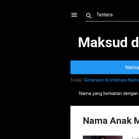
Maksud d
Nama 
Tools:
Generator Kombinasi Nam
Nama yang berkaitan denga
P
o
s
Nama Anak M
t
s