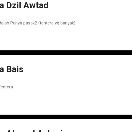
 Dzil Awtad
alah Punya pasak2 (tentera yg banyak)
 Bais
Tentera