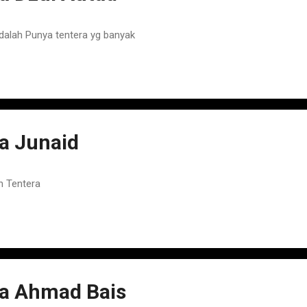
alah Punya tentera yg banyak
 Junaid
h Tentera
a Ahmad Bais