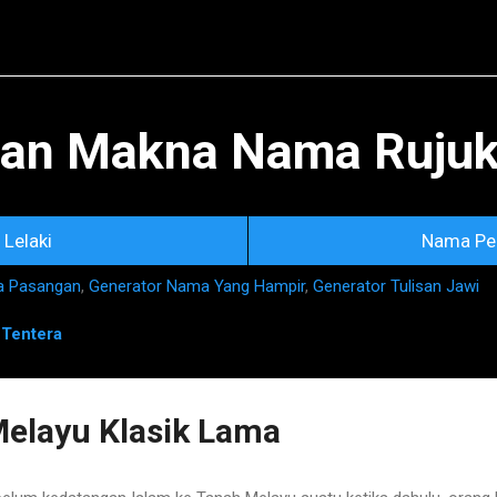
Skip to main content
an Makna Nama Rujuka
Lelaki
Nama Pe
a Pasangan
,
Generator Nama Yang Hampir
,
Generator Tulisan Jawi
n
Tentera
elayu Klasik Lama