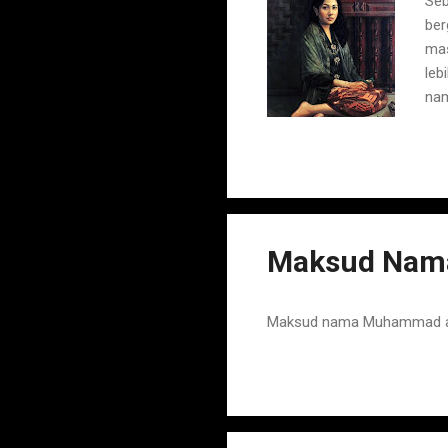
Seb
ber
mas
leb
nam
yan
nam
Bun
kep
yan
Mel
Maksud Nam
Maksud nama Muhammad adal