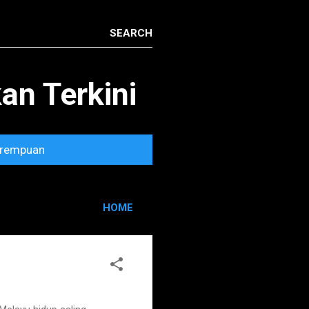
n Terkini
rempuan
HOME