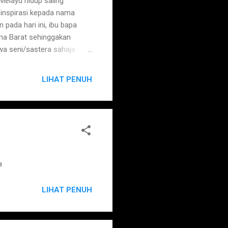
Melayu hidup saling
 inspirasi kepada nama
ada hari ini, ibu bapa
ma Barat sehinggakan
wa seni/sastera sahaja
a anak. Di Indonesia, nama-
estari yang bermaksud
LIHAT PENUH
k itu menjadi
kan nama-nama klasik kuno
iasa menjadi nama orang
a 4. Anggerik ...
a
LIHAT PENUH