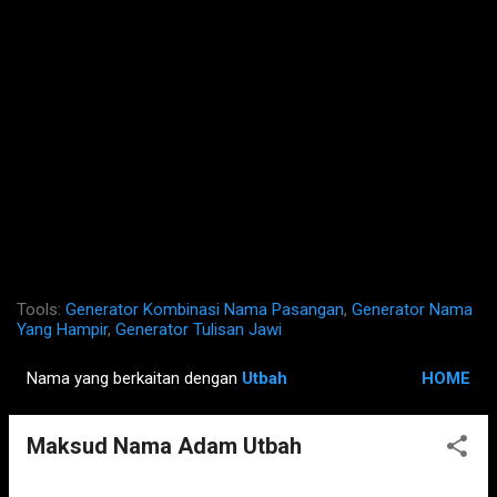
Tools:
Generator Kombinasi Nama Pasangan
,
Generator Nama
Yang Hampir
,
Generator Tulisan Jawi
Nama yang berkaitan dengan
Utbah
HOME
P
o
Maksud Nama Adam Utbah
s
t