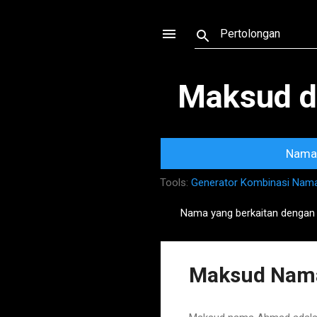
Maksud d
Nama 
Tools:
Generator Kombinasi Nam
Nama yang berkaitan denga
P
o
s
Maksud Nam
t
s