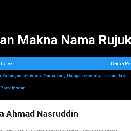
Skip to main content
an Makna Nama Rujuka
Lelaki
Nama Pe
a Pasangan
,
Generator Nama Yang Hampir
,
Generator Tulisan Jawi
n
Pertolongan
a Ahmad Nasruddin