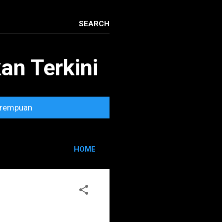
n Terkini
rempuan
HOME