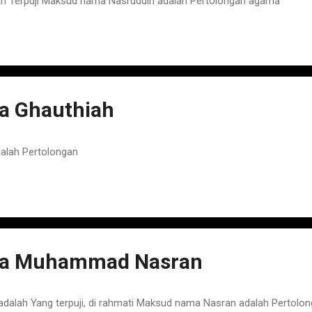
 Terpuji Maksud nama Nasruddin adalah Pertolongan agama
 Ghauthiah
alah Pertolongan
a Muhammad Nasran
ah Yang terpuji, di rahmati Maksud nama Nasran adalah Pertolo