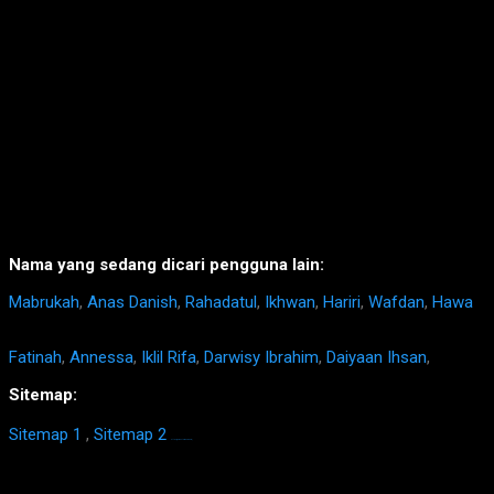
Nama yang sedang dicari pengguna lain:
Mabrukah
,
Anas Danish
,
Rahadatul
,
Ikhwan
,
Hariri
,
Wafdan
,
Hawa
Fatinah
,
Annessa
,
Iklil Rifa
,
Darwisy Ibrahim
,
Daiyaan Ihsan
,
Sitemap:
Sitemap 1
,
Sitemap 2
https://homestay-bangi.com/