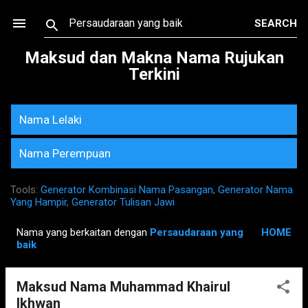
Skip to main content
Maksud dan Makna Nama Rujukan
Terkini
Nama Lelaki
Nama Perempuan
Tools:
Generator Kombinasi Nama Pasangan
,
Generator Nama
Yang Hampir
,
Generator Tulisan Jawi
Nama yang berkaitan dengan
Persaudaraan yang
HOME
P
baik
o
s
Maksud Nama Muhammad Khairul
t
Ikhwan