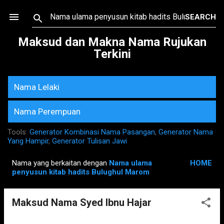
Skip to main content
Maksud dan Makna Nama Rujukan
Terkini
Nama Lelaki
Nama Perempuan
Tools:
Generator Kombinasi Nama Pasangan
,
Generator Nama
Yang Hampir
,
Generator Tulisan Jawi
Nama yang berkaitan dengan
Nama ulama
HOME
P
penyusun kitab hadits Bulughul Marom
o
s
Maksud Nama Syed Ibnu Hajar
t
s