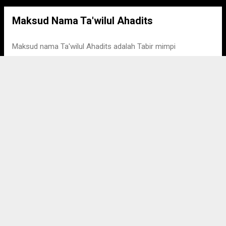
Maksud Nama Ta'wilul Ahadits
Maksud nama Ta'wilul Ahadits adalah Tabir mimpi
LIHAT PENUH
Maksud Nama Muhammad Taawilul
Ahadits
Maksud nama Muhammad adalah Yang terpuji, di rahmati
Maksud nama Taawilul Ahadits adalah Tabir mimpi
LIHAT PENUH
Maksud Nama Ahmad Taawilul
Ahadits