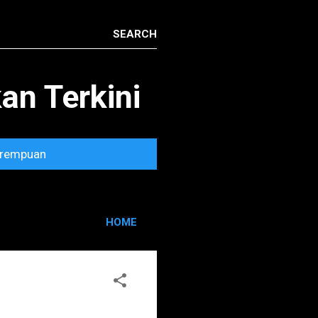
n Terkini
rempuan
HOME