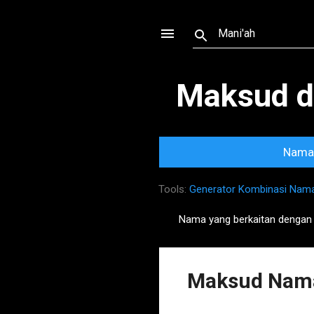
Maksud d
Nama 
Tools:
Generator Kombinasi Nam
Nama yang berkaitan denga
P
o
s
Maksud Nama
t
s