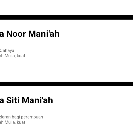
 Noor Mani'ah
 Cahaya
h Mulia, kuat
Siti Mani'ah
elaran bagi perempuan
h Mulia, kuat