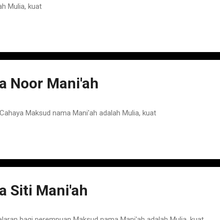
h Mulia, kuat
 Noor Mani'ah
ahaya Maksud nama Mani'ah adalah Mulia, kuat
Siti Mani'ah
elaran bagi perempuan Maksud nama Mani'ah adalah Mulia, kuat