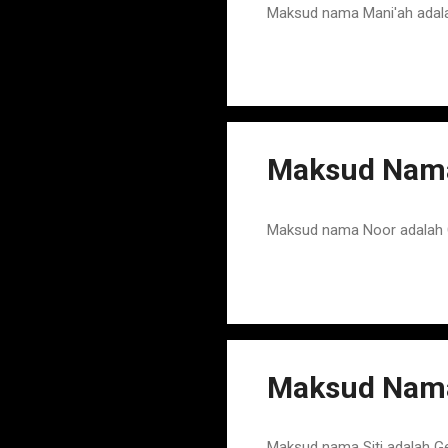
Maksud nama Mani'ah adala
Maksud Nama
Maksud nama Noor adalah C
Maksud Nama 
Maksud nama Siti adalah G