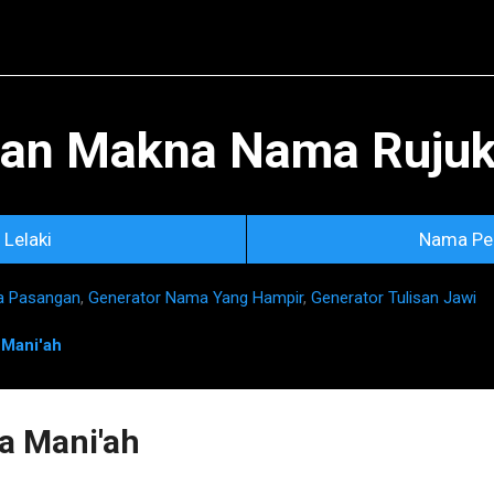
Skip to main content
an Makna Nama Rujuka
Lelaki
Nama Pe
a Pasangan
,
Generator Nama Yang Hampir
,
Generator Tulisan Jawi
n
Mani'ah
 Mani'ah