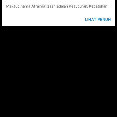
s
Maksud nama Afraima Izaan adalah Kesuburan, Kepatuhan
LIHAT PENUH