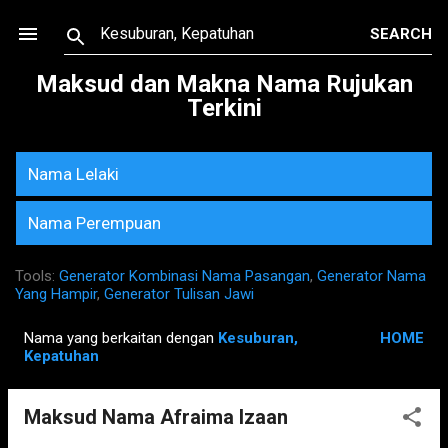
Skip to main content
Maksud dan Makna Nama Rujukan
Terkini
Nama Lelaki
Nama Perempuan
Tools:
Generator Kombinasi Nama Pasangan
,
Generator Nama
Yang Hampir
,
Generator Tulisan Jawi
Nama yang berkaitan dengan
Kesuburan,
HOME
P
Kepatuhan
o
s
Maksud Nama Afraima Izaan
t