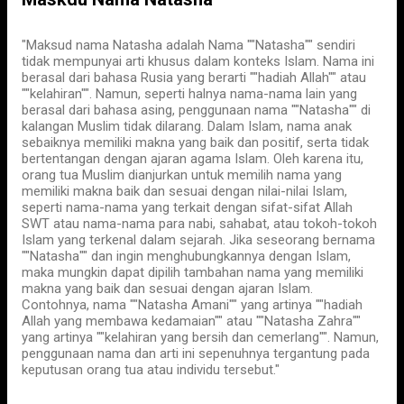
"Maksud nama Natasha adalah Nama ""Natasha"" sendiri
tidak mempunyai arti khusus dalam konteks Islam. Nama ini
berasal dari bahasa Rusia yang berarti ""hadiah Allah"" atau
""kelahiran"". Namun, seperti halnya nama-nama lain yang
berasal dari bahasa asing, penggunaan nama ""Natasha"" di
kalangan Muslim tidak dilarang. Dalam Islam, nama anak
sebaiknya memiliki makna yang baik dan positif, serta tidak
bertentangan dengan ajaran agama Islam. Oleh karena itu,
orang tua Muslim dianjurkan untuk memilih nama yang
memiliki makna baik dan sesuai dengan nilai-nilai Islam,
seperti nama-nama yang terkait dengan sifat-sifat Allah
SWT atau nama-nama para nabi, sahabat, atau tokoh-tokoh
Islam yang terkenal dalam sejarah. Jika seseorang bernama
""Natasha"" dan ingin menghubungkannya dengan Islam,
maka mungkin dapat dipilih tambahan nama yang memiliki
makna yang baik dan sesuai dengan ajaran Islam.
Contohnya, nama ""Natasha Amani"" yang artinya ""hadiah
Allah yang membawa kedamaian"" atau ""Natasha Zahra""
yang artinya ""kelahiran yang bersih dan cemerlang"". Namun,
penggunaan nama dan arti ini sepenuhnya tergantung pada
keputusan orang tua atau individu tersebut."