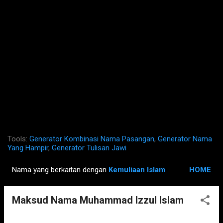
Tools:
Generator Kombinasi Nama Pasangan
,
Generator Nama
Yang Hampir
,
Generator Tulisan Jawi
Nama yang berkaitan dengan
Kemuliaan Islam
HOME
P
o
Maksud Nama Muhammad Izzul Islam
s
t