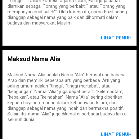
""unggul"". Dalam konteks agama Islam, Fazil juga dapat
diartikan sebagai ""orang yang berbakti"" atau ""orang yang
mempunyai amal saleh"". Oleh karena itu, nama Fazil sering
dianggap sebagai nama yang baik dan dihormati dalam
budaya dan masyarakat Muslim.
LIHAT PENUH
Maksud Nama Alia
Maksud Nama Alia adalah Nama "Alia" berasal dari bahasa
Arab dan memiliki beberapa arti yang berbeda. Arti yang
paling umum adalah "tinggi", "tinggi martabat", atau
"keagungan". Nama "Alia" juga dapat berarti "kelembutan",
"kebaikan", atau "keindahan". Nama "Alia" sering diberikan
kepada bayi perempuan dalam kebudayaan Islam, dan
dianggap sebagai nama yang indah dan bermakna positif.
Selain itu, nama "Alia" juga dikenal di berbagai budaya lain di
seluruh dunia.
LIHAT PENUH