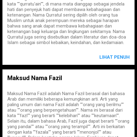
kata ""qurratu'ain"", di mana mata dianggap sebagai jendela
hati dan penyejuk hati dapat membawa kebahagiaan dan
ketenangan. Nama Qurratul sering dipilih oleh orang tua
Muslim untuk anak perempuan mereka sebagai harapan
bahwa sang anak dapat membawa kebahagiaan dan
ketenangan bagi keluarga dan lingkungan sekitarnya. Nama
Qurratul juga sering disebutkan dalam literatur dan doa-doa
Islam sebagai simbol kebaikan, keindahan, dan kedamaian.
LIHAT PENUH
Maksud Nama Fazil
Maksud Nama Fazil adalah Nama Fazil berasal dari bahasa
Arab dan memiliki beberapa kemungkinan arti. Arti yang
paling umum dari nama Fazil adalah ""orang yang berilmu""
atau ""orang yang berpengetahuan"". Nama ini berasal dari
kata ""fazl"" yang berarti ""kelebihan"" atau ""keutamaan"".
Selain itu, dalam bahasa Arab, Fazil juga dapat berarti ""orang
yang pandai"" atau ""orang yang terampil"". Arti ini berkaitan
dengan kata ""fazala"" yang berarti ""menonjol"" atau