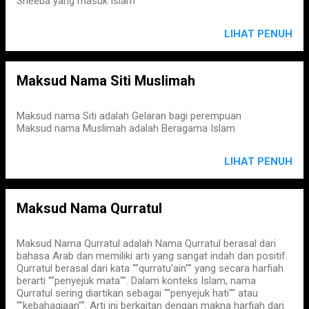
Sheeba yang masuk Islam
LIHAT PENUH
Maksud Nama Siti Muslimah
Maksud nama Siti adalah Gelaran bagi perempuan
Maksud nama Muslimah adalah Beragama Islam
LIHAT PENUH
Maksud Nama Qurratul
Maksud Nama Qurratul adalah Nama Qurratul berasal dari
bahasa Arab dan memiliki arti yang sangat indah dan positif.
Qurratul berasal dari kata ""qurratu'ain"" yang secara harfiah
berarti ""penyejuk mata"". Dalam konteks Islam, nama
Qurratul sering diartikan sebagai ""penyejuk hati"" atau
""kebahagiaan"". Arti ini berkaitan dengan makna harfiah dari