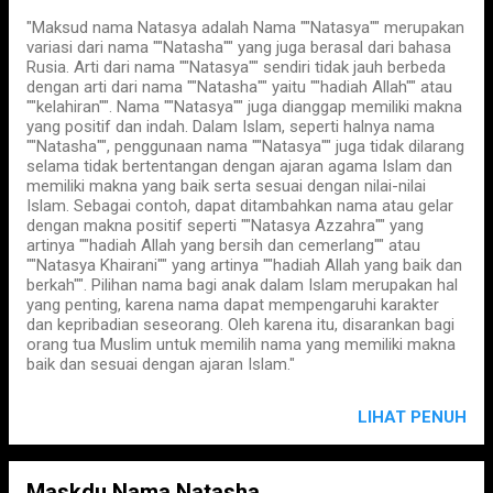
"Maksud nama Natasya adalah Nama ""Natasya"" merupakan
variasi dari nama ""Natasha"" yang juga berasal dari bahasa
Rusia. Arti dari nama ""Natasya"" sendiri tidak jauh berbeda
dengan arti dari nama ""Natasha"" yaitu ""hadiah Allah"" atau
""kelahiran"". Nama ""Natasya"" juga dianggap memiliki makna
yang positif dan indah. Dalam Islam, seperti halnya nama
""Natasha"", penggunaan nama ""Natasya"" juga tidak dilarang
selama tidak bertentangan dengan ajaran agama Islam dan
memiliki makna yang baik serta sesuai dengan nilai-nilai
Islam. Sebagai contoh, dapat ditambahkan nama atau gelar
dengan makna positif seperti ""Natasya Azzahra"" yang
artinya ""hadiah Allah yang bersih dan cemerlang"" atau
""Natasya Khairani"" yang artinya ""hadiah Allah yang baik dan
berkah"". Pilihan nama bagi anak dalam Islam merupakan hal
yang penting, karena nama dapat mempengaruhi karakter
dan kepribadian seseorang. Oleh karena itu, disarankan bagi
orang tua Muslim untuk memilih nama yang memiliki makna
baik dan sesuai dengan ajaran Islam."
LIHAT PENUH
Maskdu Nama Natasha