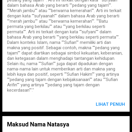
pedang yang tajam"". Arti ini terkait dengan kata ""sufyaan""
dalam bahasa Arab yang berarti ""pedang yang tajam"".
""Merah jambu"" atau ""berwarna kemerahan"". Arti ini terkait
dengan kata ""sufyaanah"" dalam bahasa Arab yang berarti
""merah jambu"" atau ""berwarna kemerahan"". ""Batu
permata yang berkilau"" atau ""yang berkilau seperti
permata"". Arti ini terkait dengan kata ""sufyani"" dalam
bahasa Arab yang berarti ""yang berkilau seperti permata"".
Dalam konteks Islam, nama ""Sufian"" memiliki arti dan
makna yang positif. Sebagai contoh, makna ""pedang yang
tajam"" dapat diartikan sebagai simbol kekuatan, keberanian,
dan ketegasan dalam menghadapi tantangan kehidupan.
Selain itu, nama ""Sufian"" juga dapat dipadukan dengan
nama-nama lain untuk memberikan arti dan makna yang
lebih kaya dan positif, seperti ""Sufian Hakim"" yang artinya
""pedang yang tajam dengan kebijaksanaan"" atau ""Sufian
Arifin"" yang artinya ""pedang yang tajam dengan
kecerdasan""."
LIHAT PENUH
Maksud Nama Natasya