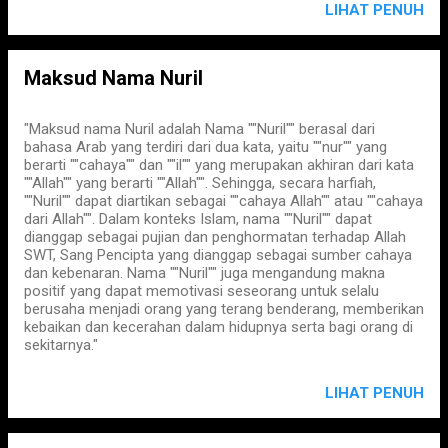
LIHAT PENUH
Maksud Nama Nuril
"Maksud nama Nuril adalah Nama ""Nuril"" berasal dari
bahasa Arab yang terdiri dari dua kata, yaitu ""nur"" yang
berarti ""cahaya"" dan ""il"" yang merupakan akhiran dari kata
""Allah"" yang berarti ""Allah"". Sehingga, secara harfiah,
""Nuril"" dapat diartikan sebagai ""cahaya Allah"" atau ""cahaya
dari Allah"". Dalam konteks Islam, nama ""Nuril"" dapat
dianggap sebagai pujian dan penghormatan terhadap Allah
SWT, Sang Pencipta yang dianggap sebagai sumber cahaya
dan kebenaran. Nama ""Nuril"" juga mengandung makna
positif yang dapat memotivasi seseorang untuk selalu
berusaha menjadi orang yang terang benderang, memberikan
kebaikan dan kecerahan dalam hidupnya serta bagi orang di
sekitarnya."
LIHAT PENUH