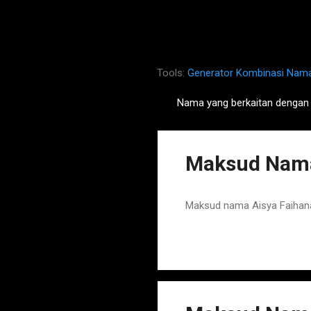
Tools:
Generator Kombinasi Nam
Nama yang berkaitan denga
P
o
s
Maksud Nama
t
s
Maksud nama Aisya Faihana