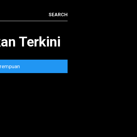
n Terkini
rempuan