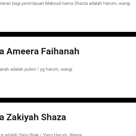
elaran bagi perempuan Maksud nama Shazia adalah Harum, wangi
 Ameera Faihanah
ah adalah puteri / yg harum, wangi
 Zakiyah Shaza
 adalah Yang Bijak / Yang Harum, Wangi