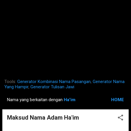
Tools:
Generator Kombinasi Nama Pasangan
,
Generator Nama
Yang Hampir
,
Generator Tulisan Jawi
Nama yang berkaitan dengan
Ha'im
HOME
P
o
Maksud Nama Adam Ha'im
s
t