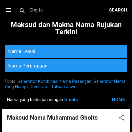
Skip to main content
Maksud dan Makna Nama Rujukan
Terkini
Nama Lelaki
Nama Perempuan
Tools:
Generator Kombinasi Nama Pasangan
,
Generator Nama
Yang Hampir
,
Generator Tulisan Jawi
Nama yang berkaitan dengan
Ghoits
HOME
P
o
Maksud Nama Muhammad Ghoits
s
t