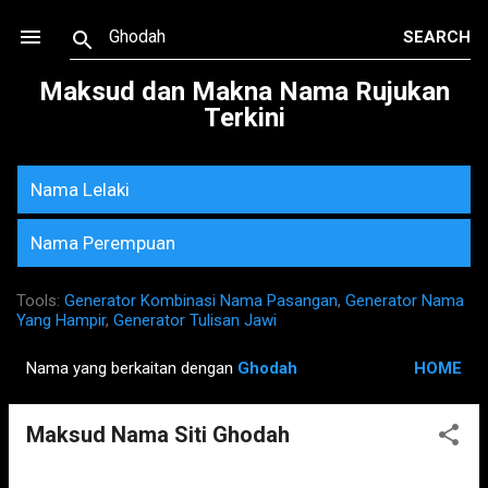
Skip to main content
Maksud dan Makna Nama Rujukan
Terkini
Nama Lelaki
Nama Perempuan
Tools:
Generator Kombinasi Nama Pasangan
,
Generator Nama
Yang Hampir
,
Generator Tulisan Jawi
Nama yang berkaitan dengan
Ghodah
HOME
P
o
Maksud Nama Siti Ghodah
s
t