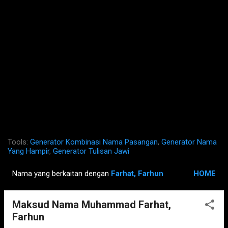
Tools:
Generator Kombinasi Nama Pasangan
,
Generator Nama
Yang Hampir
,
Generator Tulisan Jawi
Nama yang berkaitan dengan
Farhat, Farhun
HOME
P
o
Maksud Nama Muhammad Farhat,
s
Farhun
t