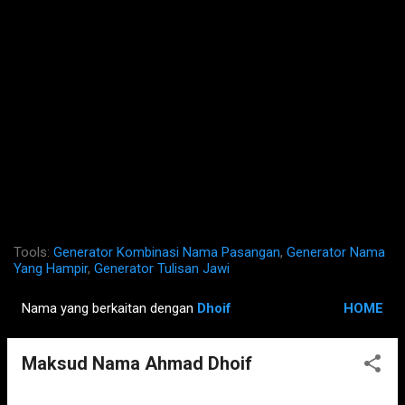
Tools:
Generator Kombinasi Nama Pasangan
,
Generator Nama
Yang Hampir
,
Generator Tulisan Jawi
Nama yang berkaitan dengan
Dhoif
HOME
P
o
Maksud Nama Ahmad Dhoif
s
t