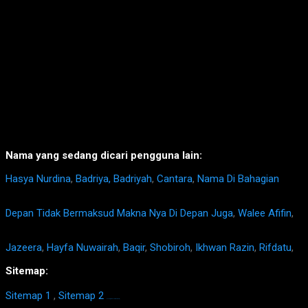
Nama yang sedang dicari pengguna lain:
Hasya Nurdina
,
Badriya, Badriyah
,
Cantara
,
Nama Di Bahagian
Depan Tidak Bermaksud Makna Nya Di Depan Juga
,
Walee Afifin
,
Jazeera
,
Hayfa Nuwairah
,
Baqir
,
Shobiroh
,
Ikhwan Razin
,
Rifdatu
,
Sitemap:
Sitemap 1
,
Sitemap 2
https://homestay-bangi.com/