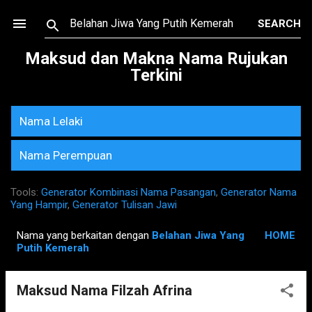
Skip to main content
Maksud dan Makna Nama Rujukan
Terkini
Nama Lelaki
Nama Perempuan
Tools:
Generator Kombinasi Nama Pasangan
,
Generator Nama
Yang Hampir
,
Generator Tulisan Jawi
Nama yang berkaitan dengan
Belahan Jiwa Yang
HOME
P
Putih Kemerah
o
s
Maksud Nama Filzah Afrina
t