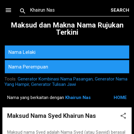
Skip to main content
Maksud dan Makna Nama Rujukan
Terkini
Nama Lelaki
Nama Perempuan
Tools:
Generator Kombinasi Nama Pasangan
,
Generator Nama
Yang Hampir
,
Generator Tulisan Jawi
Nama yang berkaitan dengan
Khairun Nas
HOME
P
o
Maksud Nama Syed Khairun Nas
s
t
s
Maksud nama Syed adalah Nama Syed (atau Sayyid) berasal