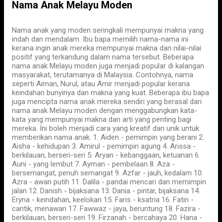
Nama Anak Melayu Moden
Nama anak yang moden seringkali mempunyai makna yang
indah dan mendalam. Ibu bapa memilih nama-nama ini
kerana ingin anak mereka mempunyai makna dan nilai-nilai
positif yang terkandung dalam nama tersebut. Beberapa
nama anak Melayu moden juga menjadi popular di kalangan
masyarakat, terutamanya di Malaysia. Contohnya, nama
seperti Aiman, Nurul, atau Amir menjadi popular kerana
keindahan bunyinya dan makna yang kuat. Beberapa ibu bapa
juga mencipta nama anak mereka sendiri yang berasal dari
nama anak Melayu moden dengan menggabungkan kata-
kata yang mempunyai makna dan arti yang penting bagi
mereka. Ini boleh menjadi cara yang kreatif dan unik untuk
memberikan nama anak. 1. Aiden - pemimpin yang berani 2.
Aisha - kehidupan 3. Amirul - pemimpin agung 4. Arissa -
berkilauan, berseri-seri 5. Aryan - kebanggaan, ketuanan 6.
Auni - yang lembut 7. Ayman - pembelaan 8. Aza -
bersemangat, penuh semangat 9. Azfar - jauh, kedalam 10.
Azra - awan putih 11. Dalila - pandai mencari dan memimpin
jalan 12. Danish - bijaksana 13. Dania - pintar, bijaksana 14.
Eryna - keindahan, keelokan 15. Faris - ksatria 16. Fatin -
cantik, menawan 17. Fawwaz - jaya, beruntung 18. Fazira -
berkilauan, berseri-seri 19. Firzanah - bercahaya 20. Hana -