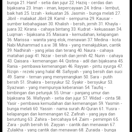
bunga 21. Hanif - setia dan jujur 22. Haziq - cerdas dan
bijaksana 23. Iman - iman, kepercayaan 24. Irdina - lembut,
baik hati 25. Izzah - kekuatan 26. Jasmin - bunga melati 27.
Jibril - malaikat Jibril 28. Kamil - sempurna 29. Kausar -
sumber kebahagiaan 30. Khalish - bersih, jernih 31. Khayla -
juara 32. Kirana - cahaya bintang 33. Kudrat - kekuasaan 34.
Luqman - bijaksana 35. Maisara - kemudahan, kelapangan
36. Marissa - wanita yang elok, menawan 37. Medina - kota
Nabi Muhammad s.a.w. 38. Mira - yang menakjubkan, cantik
39. Nadhirah - yang jelas dan terang 40. Naura - cahaya
matahari pagi 41. Nizar - bersih dan jernih 42. Nurin - cahaya
43. Qaisara - kemenangan 44. Qistina - adil dan bijaksana 45.
Rania - pembawa kemenangan 46. Rayyan - pintu syurga 47.
Rizqin - rezeki yang halal 48. Safiyyah - yang bersih dan suci
49. Samir - teman yang menyenangkan 50. Sara - putih
bersih 51. Shakira - bersyukur 52. Syakir - bersyukur 53.
Syazwan - yang mempunyai keberanian 54. Taufiq -
bimbingan dan petunjuk 55. Umar - panjang umur dan
bijaksana 56. Wafiyyah - setia dan jujur 57. Widad - cinta 58.
Yasir - pembawa kemudahan dan kemenangan 59. Yasmin -
bunga melati 60. Yassin - nama surah Al-Quran 61. Yusra -
kelapangan dan kemenangan 62. Zafirah - yang jaya dan
beruntung 63. Zahira - bercahaya 64. Zaim - pemimpin 65.
Zara - putih bersih 66. Zayyan - cantik dan menawan 67.
Zulaikha - yang cantik dan menawan 68. Zuraida - bunga