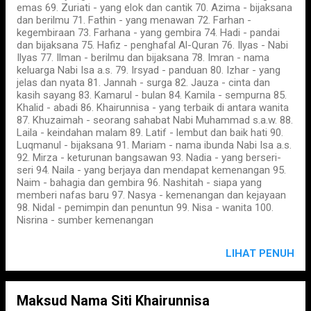
emas 69. Zuriati - yang elok dan cantik 70. Azima - bijaksana
dan berilmu 71. Fathin - yang menawan 72. Farhan -
kegembiraan 73. Farhana - yang gembira 74. Hadi - pandai
dan bijaksana 75. Hafiz - penghafal Al-Quran 76. Ilyas - Nabi
Ilyas 77. Ilman - berilmu dan bijaksana 78. Imran - nama
keluarga Nabi Isa a.s. 79. Irsyad - panduan 80. Izhar - yang
jelas dan nyata 81. Jannah - surga 82. Jauza - cinta dan
kasih sayang 83. Kamarul - bulan 84. Kamila - sempurna 85.
Khalid - abadi 86. Khairunnisa - yang terbaik di antara wanita
87. Khuzaimah - seorang sahabat Nabi Muhammad s.a.w. 88.
Laila - keindahan malam 89. Latif - lembut dan baik hati 90.
Luqmanul - bijaksana 91. Mariam - nama ibunda Nabi Isa a.s.
92. Mirza - keturunan bangsawan 93. Nadia - yang berseri-
seri 94. Naila - yang berjaya dan mendapat kemenangan 95.
Naim - bahagia dan gembira 96. Nashitah - siapa yang
memberi nafas baru 97. Nasya - kemenangan dan kejayaan
98. Nidal - pemimpin dan penuntun 99. Nisa - wanita 100.
Nisrina - sumber kemenangan
LIHAT PENUH
Maksud Nama Siti Khairunnisa