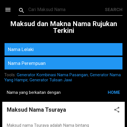
Skip to main content
Maksud dan Makna Nama Rujukan
Terkini
Nama Lelaki
Nama Perempuan
Tools:
Generator Kombinasi Nama Pasangan
,
Generator Nama
Yang Hampir
,
Generator Tulisan Jawi
Nama yang berkaitan dengan
HOME
P
o
Maksud Nama Tsuraya
s
t
s
Maksud nama Tsuraya adalah Nama bintang