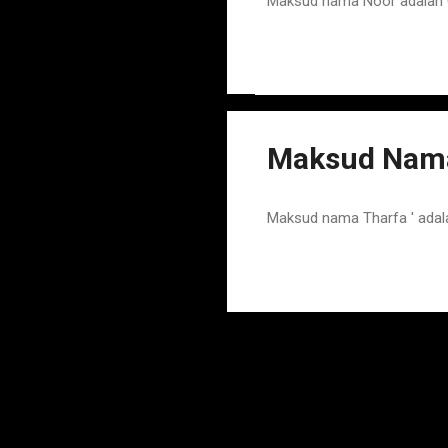
Maksud nama Noor adalah 
Maksud Nama
Maksud nama Tharfa ' adal