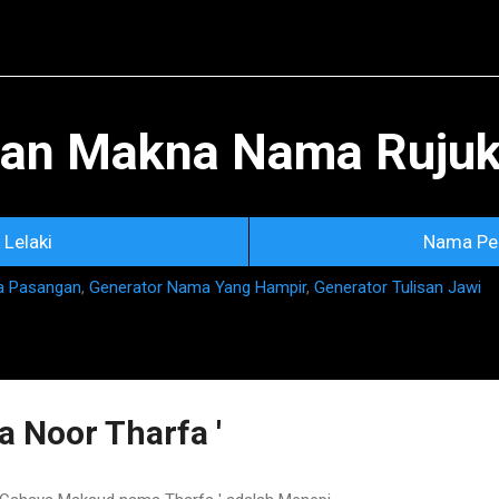
Skip to main content
an Makna Nama Rujuka
Lelaki
Nama Pe
a Pasangan
,
Generator Nama Yang Hampir
,
Generator Tulisan Jawi
 Noor Tharfa '