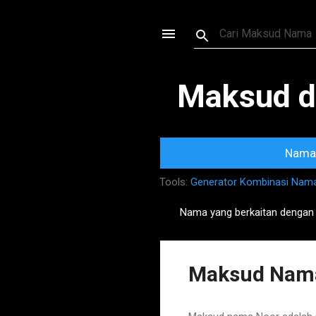
Maksud d
Nama 
Tools:
Generator Kombinasi Nam
Nama yang berkaitan dengan
P
o
s
Maksud Nama
t
s