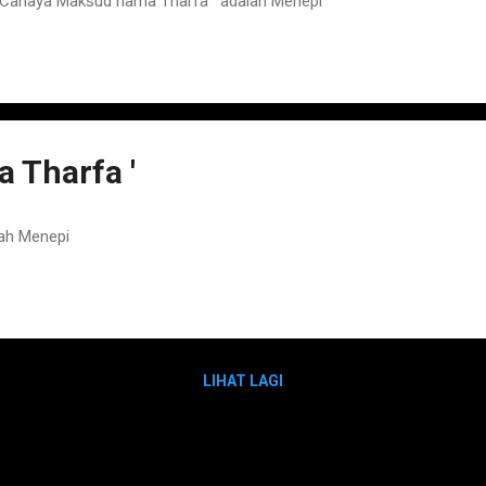
Cahaya Maksud nama Tharfa ' adalah Menepi
 Tharfa '
ah Menepi
LIHAT LAGI