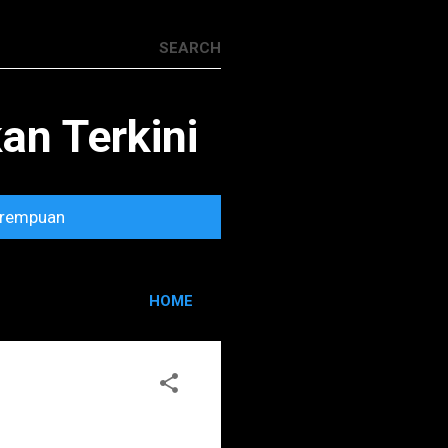
n Terkini
rempuan
HOME