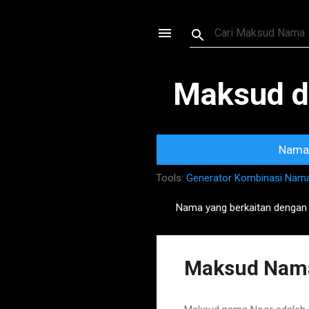
Maksud d
Nama 
Tools:
Generator Kombinasi Nam
Nama yang berkaitan dengan
P
o
s
Maksud Nama
t
s