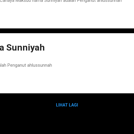
Cahaya Maksud nama Sunniyah adalah Penganut ahlussunnah
a Sunniyah
lah Penganut ahlussunnah
LIHAT LAGI