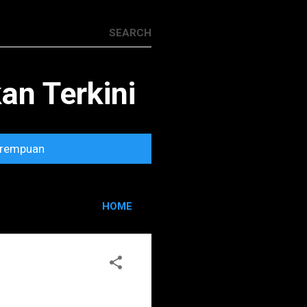
n Terkini
rempuan
HOME