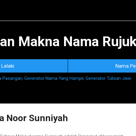
Skip to main content
an Makna Nama Rujuka
Lelaki
Nama Pe
a Pasangan
,
Generator Nama Yang Hampir
,
Generator Tulisan Jawi
 Noor Sunniyah