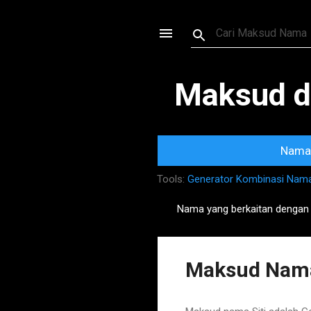
Maksud d
Nama 
Tools:
Generator Kombinasi Nam
Nama yang berkaitan dengan
P
o
s
Maksud Nama
t
s