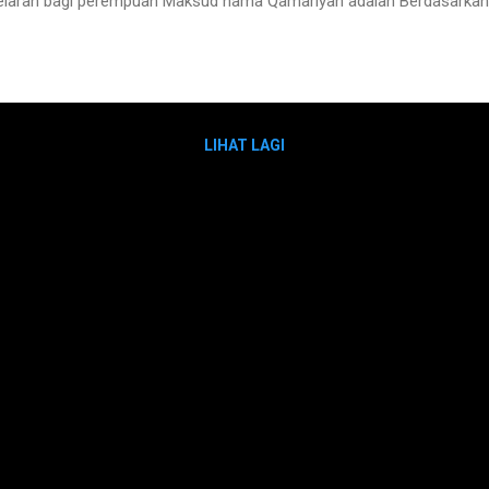
elaran bagi perempuan Maksud nama Qamariyah adalah Berdasarkan
LIHAT LAGI