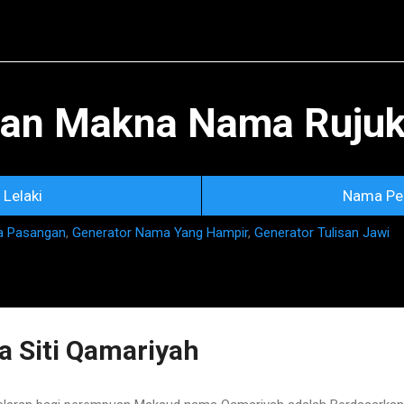
Skip to main content
an Makna Nama Rujuka
Lelaki
Nama Pe
a Pasangan
,
Generator Nama Yang Hampir
,
Generator Tulisan Jawi
 Siti Qamariyah