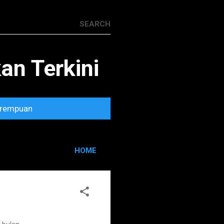
n Terkini
rempuan
HOME