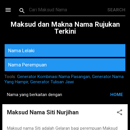
Skip to main content
Maksud dan Makna Nama Rujukan
Terkini
Nama Lelaki
Nama Perempuan
Tools:
Generator Kombinasi Nama Pasangan
,
Generator Nama
Yang Hampir
,
Generator Tulisan Jawi
Nama yang berkaitan dengan
HOME
P
o
Maksud Nama Siti Nurjihan
s
t
s
Maksud nama Siti adalah Gelaran bagi perempuan Maksud