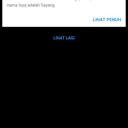
nama Isyq adalah Sayang
LIHAT PENUH
LIHAT LAGI