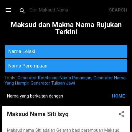
Skip to main content
Maksud dan Makna Nama Rujukan
Terkini
Nama Lelaki
Nama Perempuan
Tools:
Generator Kombinasi Nama Pasangan
,
Generator Nama
Yang Hampir
,
Generator Tulisan Jawi
Nama yang berkaitan dengan
HOME
P
o
Maksud Nama Siti Isyq
s
t
s
Maksud nama Siti adalah Gelaran bagi perempuan Maksud