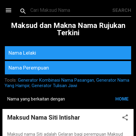
Skip to main content
Maksud dan Makna Nama Rujukan
Terkini
Nama Lelaki
Nama Perempuan
Tools:
Generator Kombinasi Nama Pasangan
,
Generator Nama
Yang Hampir
,
Generator Tulisan Jawi
Nama yang berkaitan dengan
HOME
P
o
Maksud Nama Siti Intishar
s
t
s
Maksud nama Siti adalah Gelaran bagi perempuan Maksud