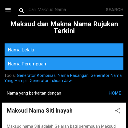
Skip to main content
Maksud dan Makna Nama Rujukan
Terkini
Nama Lelaki
Nama Perempuan
Tools:
Generator Kombinasi Nama Pasangan
,
Generator Nama
Yang Hampir
,
Generator Tulisan Jawi
Nama yang berkaitan dengan
HOME
P
o
Maksud Nama Siti Inayah
s
t
s
Maksud nama Siti adalah Gelaran bagi perempuan Maksud