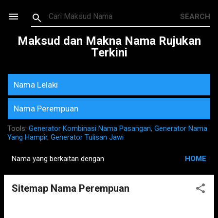
Skip to main content
Maksud dan Makna Nama Rujukan
Terkini
Nama Lelaki
Nama Perempuan
Tools:
Generator Kombinasi Nama Pasangan
,
Generator Nama
Yang Hampir
,
Generator Tulisan Jawi
Nama yang berkaitan dengan
HOME
P
o
Sitemap Nama Perempuan
s
t
s