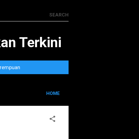
n Terkini
rempuan
HOME