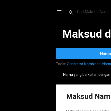
Maksud d
Nama 
Tools:
Generator Kombinasi Nam
Nama yang berkaitan dengan
P
o
s
Maksud Nama
t
s