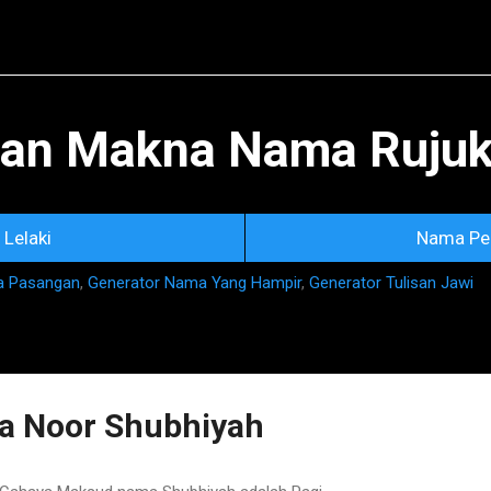
Skip to main content
an Makna Nama Rujuka
Lelaki
Nama Pe
a Pasangan
,
Generator Nama Yang Hampir
,
Generator Tulisan Jawi
 Noor Shubhiyah