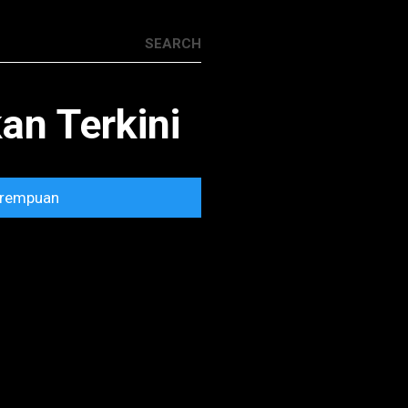
n Terkini
rempuan