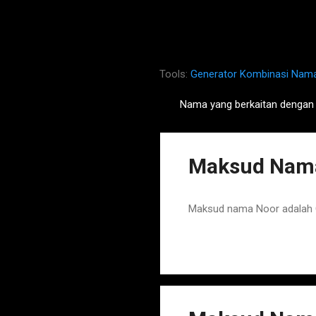
Tools:
Generator Kombinasi Nam
Nama yang berkaitan dengan
P
o
s
Maksud Nama
t
s
Maksud nama Noor adalah 