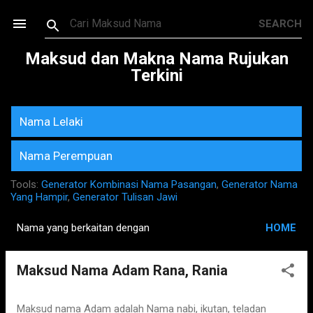
Skip to main content
Maksud dan Makna Nama Rujukan
Terkini
Nama Lelaki
Nama Perempuan
Tools:
Generator Kombinasi Nama Pasangan
,
Generator Nama
Yang Hampir
,
Generator Tulisan Jawi
Nama yang berkaitan dengan
HOME
P
o
Maksud Nama Adam Rana, Rania
s
t
s
Maksud nama Adam adalah Nama nabi, ikutan, teladan