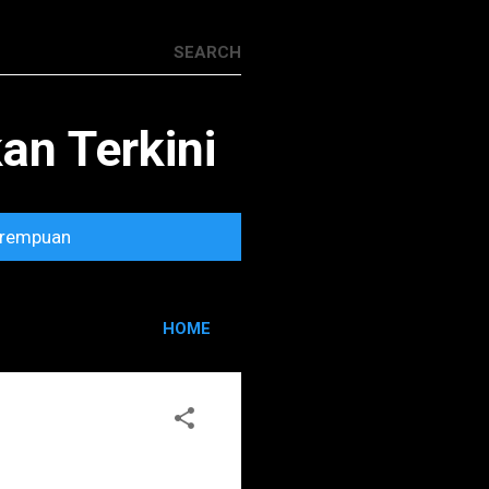
n Terkini
rempuan
HOME