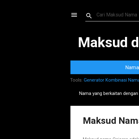
Maksud d
Nama 
Tools:
Generator Kombinasi Nam
Nama yang berkaitan dengan
P
o
s
Maksud Nama
t
s