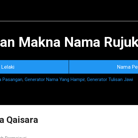
Skip to main content
an Makna Nama Rujuka
Lelaki
Nama Pe
a Pasangan
,
Generator Nama Yang Hampir
,
Generator Tulisan Jawi
 Qaisara