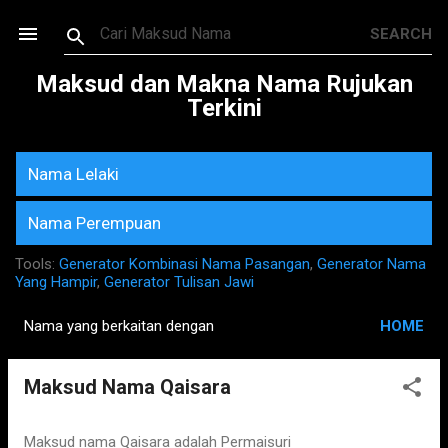
Skip to main content
Maksud dan Makna Nama Rujukan
Terkini
Nama Lelaki
Nama Perempuan
Tools:
Generator Kombinasi Nama Pasangan
,
Generator Nama
Yang Hampir
,
Generator Tulisan Jawi
Nama yang berkaitan dengan
HOME
P
o
Maksud Nama Qaisara
s
t
s
Maksud nama Qaisara adalah Permaisuri