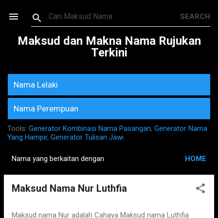
Skip to main content
Maksud dan Makna Nama Rujukan
Terkini
Nama Lelaki
Nama Perempuan
Tools:
Generator Kombinasi Nama Pasangan
,
Generator Nama
Yang Hampir
,
Generator Tulisan Jawi
Nama yang berkaitan dengan
HOME
P
o
Maksud Nama Nur Luthfia
s
t
s
Maksud nama Nur adalah Cahaya Maksud nama Luthfia