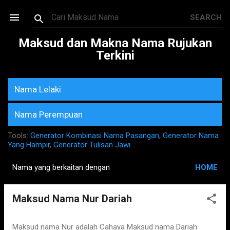
Skip to main content
Maksud dan Makna Nama Rujukan
Terkini
Nama Lelaki
Nama Perempuan
Tools:
Generator Kombinasi Nama Pasangan
,
Generator Nama
Yang Hampir
,
Generator Tulisan Jawi
Nama yang berkaitan dengan
HOME
P
o
Maksud Nama Nur Dariah
s
t
s
Maksud nama Nur adalah Cahaya Maksud nama Dariah