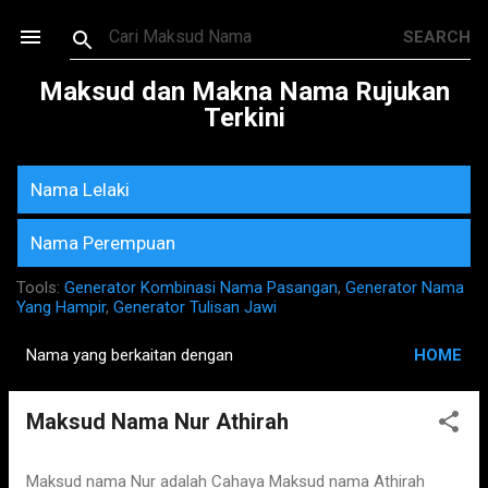
Skip to main content
Maksud dan Makna Nama Rujukan
Terkini
Nama Lelaki
Nama Perempuan
Tools:
Generator Kombinasi Nama Pasangan
,
Generator Nama
Yang Hampir
,
Generator Tulisan Jawi
Nama yang berkaitan dengan
HOME
P
o
Maksud Nama Nur Athirah
s
t
s
Maksud nama Nur adalah Cahaya Maksud nama Athirah