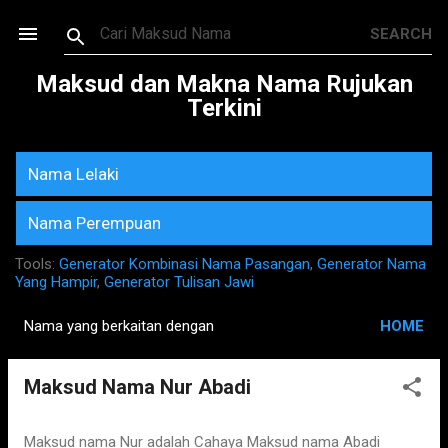
Skip to main content
Maksud dan Makna Nama Rujukan
Terkini
Nama Lelaki
Nama Perempuan
Tools:
Generator Kombinasi Nama Pasangan
,
Generator Nama
Yang Hampir
,
Generator Tulisan Jawi
Nama yang berkaitan dengan
HOME
P
o
Maksud Nama Nur Abadi
s
t
s
Maksud nama Nur adalah Cahaya Maksud nama Abadi