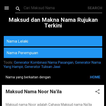
Skip to main content
Maksud dan Makna Nama Rujukan
Terkini
Nama Lelaki
Nama Perempuan
Tools:
Generator Kombinasi Nama Pasangan
,
Generator Nama
Yang Hampir
,
Generator Tulisan Jawi
Nama yang berkaitan dengan
HOME
P
o
Maksud Nama Noor Na'ila
s
t
s
Maksud nama Noor adalah Cahaya Maksud nama Na'ila