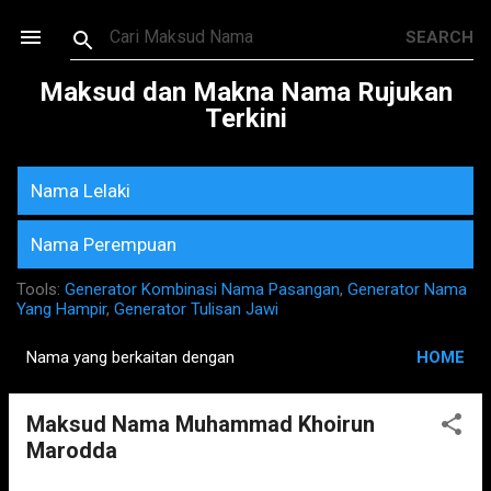
Skip to main content
Maksud dan Makna Nama Rujukan
Terkini
Nama Lelaki
Nama Perempuan
Tools:
Generator Kombinasi Nama Pasangan
,
Generator Nama
Yang Hampir
,
Generator Tulisan Jawi
Nama yang berkaitan dengan
HOME
P
o
Maksud Nama Muhammad Khoirun
s
Marodda
t
s